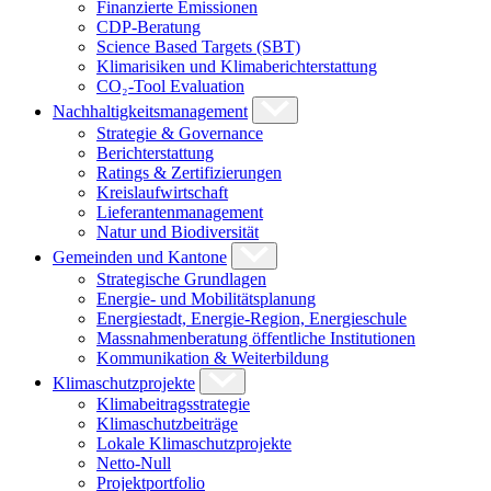
Finanzierte Emissionen
CDP-Beratung
Science Based Targets (SBT)
Klimarisiken und Klimaberichterstattung
CO₂-Tool Evaluation
Nachhaltigkeitsmanagement
Strategie & Governance
Berichterstattung
Ratings & Zertifizierungen
Kreislaufwirtschaft
Lieferantenmanagement
Natur und Biodiversität
Gemeinden und Kantone
Strategische Grundlagen
Energie- und Mobilitätsplanung
Energiestadt, Energie-Region, Energieschule
Massnahmenberatung öffentliche Institutionen
Kommunikation & Weiterbildung
Klimaschutzprojekte
Klimabeitragsstrategie
Klimaschutzbeiträge
Lokale Klimaschutzprojekte
Netto-Null
Projektportfolio