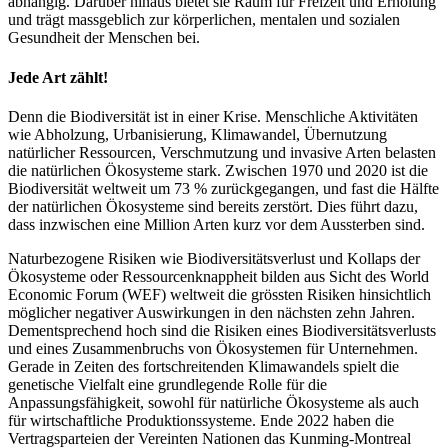
abhängig. Darüber hinaus bietet sie Raum für Freizeit und Erholung
und trägt massgeblich zur körperlichen, mentalen und sozialen
Gesundheit der Menschen bei.
Jede Art zählt!
Denn die Biodiversität ist in einer Krise. Menschliche Aktivitäten
wie Abholzung, Urbanisierung, Klimawandel, Übernutzung
natürlicher Ressourcen, Verschmutzung und invasive Arten belasten
die natürlichen Ökosysteme stark. Zwischen 1970 und 2020 ist die
Biodiversität weltweit um 73 % zurückgegangen, und fast die Hälfte
der natürlichen Ökosysteme sind bereits zerstört. Dies führt dazu,
dass inzwischen eine Million Arten kurz vor dem Aussterben sind.
Naturbezogene Risiken wie Biodiversitätsverlust und Kollaps der
Ökosysteme oder Ressourcenknappheit bilden aus Sicht des World
Economic Forum (WEF) weltweit die grössten Risiken hinsichtlich
möglicher negativer Auswirkungen in den nächsten zehn Jahren.
Dementsprechend hoch sind die Risiken eines Biodiversitätsverlusts
und eines Zusammenbruchs von Ökosystemen für Unternehmen.
Gerade in Zeiten des fortschreitenden Klimawandels spielt die
genetische Vielfalt eine grundlegende Rolle für die
Anpassungsfähigkeit, sowohl für natürliche Ökosysteme als auch
für wirtschaftliche Produktionssysteme. Ende 2022 haben die
Vertragsparteien der Vereinten Nationen das Kunming-Montreal