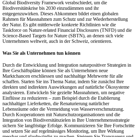
Global Biodiversity Framework verabschiedet, um die
Biodiversitätskrise bis 2030 einzudämmen und ihr
entgegenzuwirken. Dieses Abkommen bildet einen globalen
Rahmen für Massnahmen zum Schutz und zur Wiederherstellung
der Natur. Es gibt mittlerweile konkrete Richtlinien wie die
Taskforce on Nature-related Financial Disclosures (TNFD) und die
Science-Based Targets for Nature (SBTN), an denen sich viele
Unternehmen weltweit, auch in der Schweiz, orientieren.
Was Sie als Unternehmen tun können
Durch die Entwicklung und Integration naturpositiver Strategien in
Ihre Geschäftspläne können Sie als Unternehmen neue
Marktchancen erschliessen und nachhaltige Mehrwerte für alle
schaffen. Starten Sie ins Thema Natur, indem Sie zunächst Ihre
direkten und indirekten Auswirkungen auf natürliche Ökosysteme
analysieren. Entwickeln Sie gezielte Massnahmen, um negative
Einflüsse zu reduzieren – zum Beispiel durch die Etablierung
nachhaltiger Lieferketten, die Renaturierung natürlicher
Lebensräume oder die Vermeidung von Wasserverschmutzung.
Durch Kooperationen mit Naturschutzorganisationen und die
Integration von Biodiversitätszielen in Ihre Unternehmensstrategie
sichern Sie langfristige Erfolge. Kommunizieren Sie Ihre Fortschritte
und setzen Sie auf regelmässiges Monitoring, um Ihre Wirkung
messbar und glaubwürdig zu machen. Steigern Sie Transparenz und