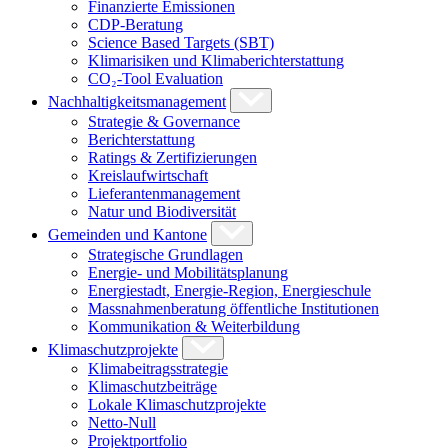
Finanzierte Emissionen
CDP-Beratung
Science Based Targets (SBT)
Klimarisiken und Klimaberichterstattung
CO₂-Tool Evaluation
Nachhaltigkeitsmanagement
Strategie & Governance
Berichterstattung
Ratings & Zertifizierungen
Kreislaufwirtschaft
Lieferantenmanagement
Natur und Biodiversität
Gemeinden und Kantone
Strategische Grundlagen
Energie- und Mobilitätsplanung
Energiestadt, Energie-Region, Energieschule
Massnahmenberatung öffentliche Institutionen
Kommunikation & Weiterbildung
Klimaschutzprojekte
Klimabeitragsstrategie
Klimaschutzbeiträge
Lokale Klimaschutzprojekte
Netto-Null
Projektportfolio