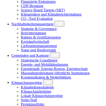
Finanzierte Emissionen
CDP-Beratung
Science Based Targets (SBT)
Klimarisiken und Klimaberichterstattung
CO₂-Tool Evaluation
Nachhaltigkeitsmanagement
Strategie & Governance
Berichterstattung
Ratings & Zertifizierungen
Kreislaufwirtschaft
Lieferantenmanagement
Natur und Biodiversität
Gemeinden und Kantone
Strategische Grundlagen
Energie- und Mobilitätsplanung
Energiestadt, Energie-Region, Energieschule
Massnahmenberatung öffentliche Institutionen
Kommunikation & Weiterbildung
Klimaschutzprojekte
Klimabeitragsstrategie
Klimaschutzbeiträge
Lokale Klimaschutzprojekte
Netto-Null
Projektportfolio