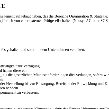
TE
agement aufgebaut haben, das die Bereiche Organisation & Strategie
h jährlich von einer externen Prüfgesellschaften (Neosys AG oder
SGS 
h festgehalten und somit in dem Unternehmen verankert.
ftstätigkeit zur Verfügung.
 halten diese ein.
 als die gesetzlichen Mindestanforderungen dies verlangen, sofern wir 
en.
 der Herstellung bis zur Entsorgung. Bereits in der Entwicklung und K
ien handeln.
 permanent zu verbessern.
erstützen durch unsere Klimapolitik aktiv das Pariser Abkommen zur 