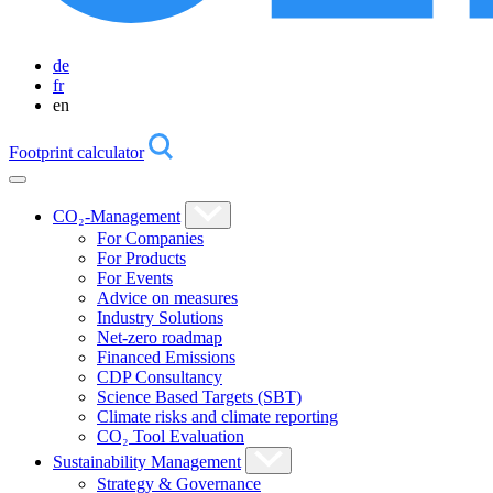
de
fr
en
Footprint calculator
CO₂-Management
For Companies
For Products
For Events
Advice on measures
Industry Solutions
Net-zero roadmap
Financed Emissions
CDP Consultancy
Science Based Targets (SBT)
Climate risks and climate reporting
CO₂ Tool Evaluation
Sustainability Management
Strategy & Governance