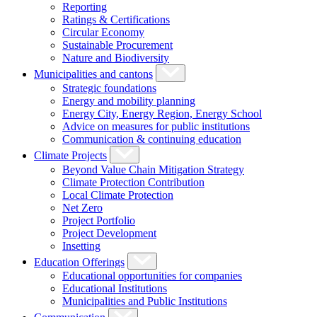
Reporting
Ratings & Certifications
Circular Economy
Sustainable Procurement
Nature and Biodiversity
Municipalities and cantons
Strategic foundations
Energy and mobility planning
Energy City, Energy Region, Energy School
Advice on measures for public institutions
Communication & continuing education
Climate Projects
Beyond Value Chain Mitigation Strategy
Climate Protection Contribution
Local Climate Protection
Net Zero
Project Portfolio
Project Development
Insetting
Education Offerings
Educational opportunities for companies
Educational Institutions
Municipalities and Public Institutions