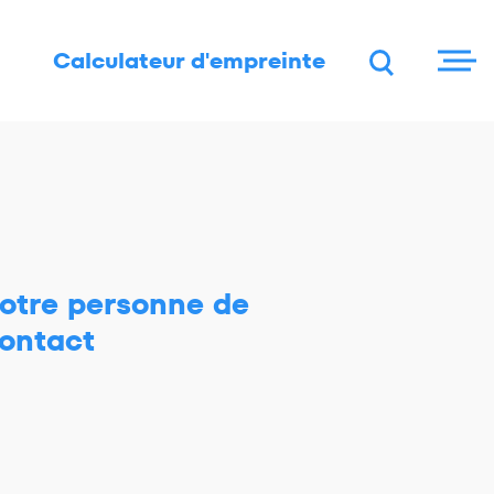
DE
FR
EN
Calculateur d'empreinte
otre personne de
ontact