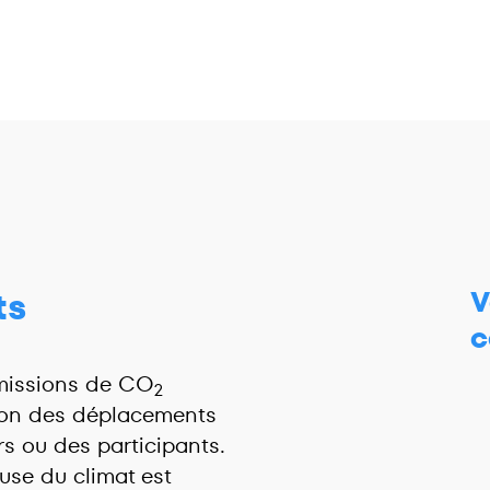
ts
V
c
émissions de CO
2
son des déplacements
rs ou des participants.
use du climat est