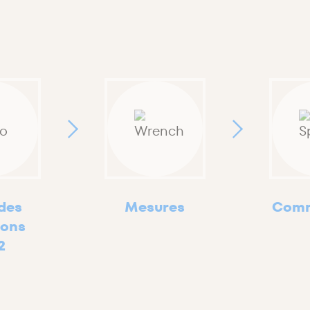
 des
Mesures
Comm
ions
2