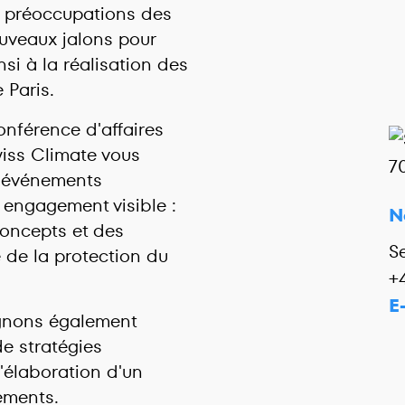
s préoccupations des
ouveaux jalons pour
si à la réalisation des
 Paris.
onférence d'affaires
wiss Climate vous
'événements
 engagement visible :
N
oncepts et des
S
 de la protection du
+
E
gnons également
e stratégies
'élaboration d'un
ements.