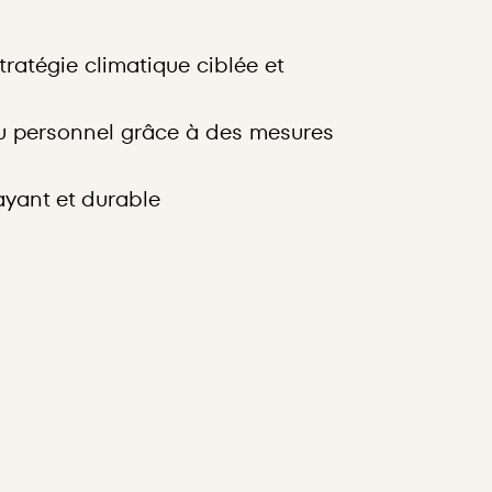
Swiss Clima
votre bilan
tratégie climatique ciblée et
Carbon Foot
serre ou em
du personnel grâce à des mesures
quantificat
pertinents 
pistes pour
ayant et durable
L'offre 
Calcul d
normes in
Protocol)
Contrôle 
existants