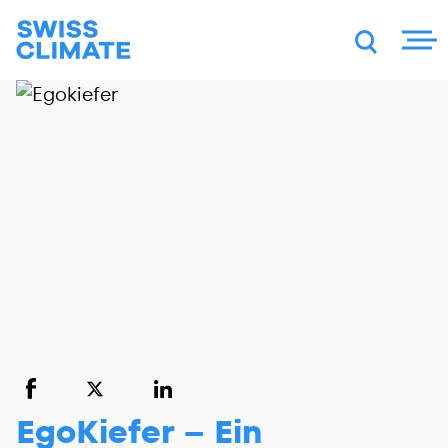
DE
FR
EN
EgoKiefer – Ein